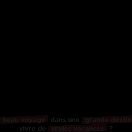
beau voyage
dans une
grande destin
vivre de
vraies vacances
?