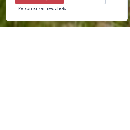
Personnaliser mes choix
Résa
LE TROU DU TORO OU FORAU DE
AIGUALLUTS
Un décor fantastique
Au pied de l’Aneto, plus haut sommet des Pyrénées à 3404
mètres d’altitude, se trouve le Trou du Toro ou Forau de
Aigualluts. Accessible uniquement à pied par une balade
facile et agréable au milieu des sommets et des paysages
fleuris et boisés, ce lieu est idéal pour la contemplation.
Un phénomène naturel saisissant