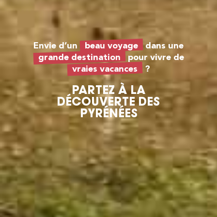
Envie d’un
beau voyage
dans une
grande destination
pour vivre de
vraies vacances
?
PARTEZ À LA
DÉCOUVERTE DES
PYRÉNÉES