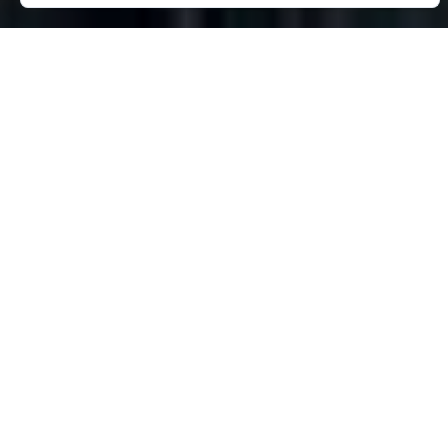
PARFOIS, L’OEIL RIVÉ SUR LES HORIZONS LOINTAINS, NOUS
OUBLIONS QUE LA RICHESSE DU VOYAGE NE SE MESURE PAS
EN KILOMÈTRES. SANCTUAIRE DE VIE SAUVAGE, CONCENTRÉ
DE SITES EXCEPTIONNELS, FRESQUE MONUMENTALE, SOURCE
INTARISSABLE DE SURPRISES ET D’ÉMERVEILLEMENT, LES
PYRÉNÉES OFFRENT AUX VOYAGEURS UN DÉPAYSEMENT
UNIQUE.
VOYAGE AUX PYRÉNÉES
Vous allez découvrir des paysages somptueux : des
cirques grandioses, des canyons sauvages, des