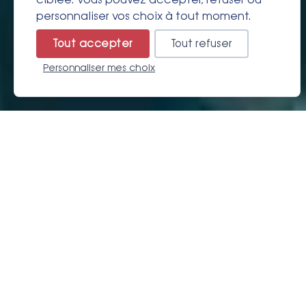
personnaliser vos choix à tout moment.
Tout accepter
Tout refuser
Personnaliser mes choix
Résa
TOUT À COUP LES MONTAGNES S'OUVRENT ET RÉVÈLENT UNE
VALLÉE MAGNIFIQUE, UN LAC AUX REFLETS MAGIQUES
SURPLOMBÉ DE SOMMETS FÉERIQUES. ICI, TOUT INVITE À
PROFITER. TOUT INSPIRE LA SÉRÉNITÉ.
Un petit côté "enclave chic et préservée"
Luxueusement immergé jusqu'au cou dans les eaux chaudes de Balnéa,