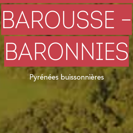
BAROUSSE –
BARONNIES
Pyrénées buissonnières